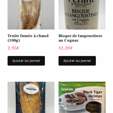
Truite fumée à chaud
Bisque de langoustines
(100g)
au Cognac
2,95
€
12,20
€
Ajouter au panier
Ajouter au panier