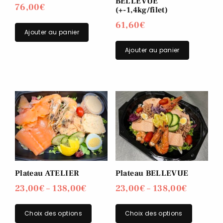
BELLEVUE
76,00
€
(+-1,4kg/filet)
61,60
€
Ajouter au panier
Ajouter au panier
Plateau ATELIER
Plateau BELLEVUE
23,00
€
–
138,00
€
23,00
€
–
138,00
€
Choix des options
Choix des options