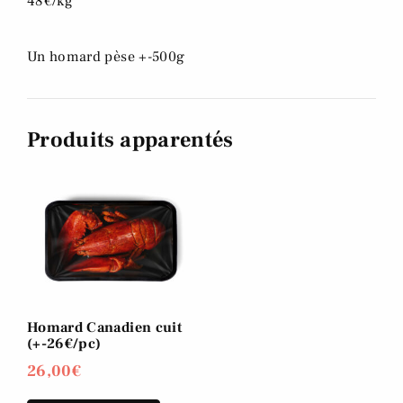
48€/kg
Un homard pèse +-500g
Produits apparentés
Homard Canadien cuit
(+-26€/pc)
26,00
€